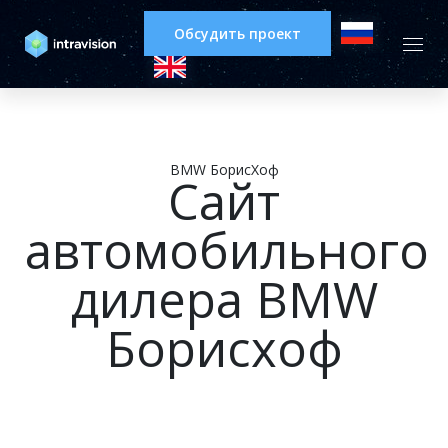
Обсудить проект
BMW БорисХоф
Сайт
автомобильного
дилера BMW
Борисхоф