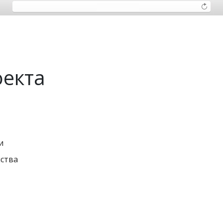
оекта
и
йства