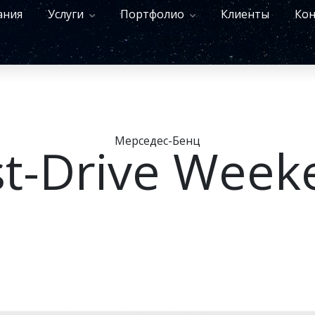
ания
Услуги
Портфолио
Клиенты
Кон
Мерседес-Бенц
st-Drive Week