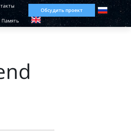
такты
Обсудить проект
Память
end