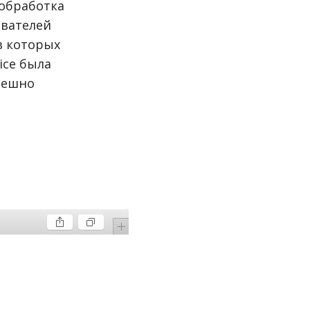
 обработка
ователей
в которых
ice была
пешно