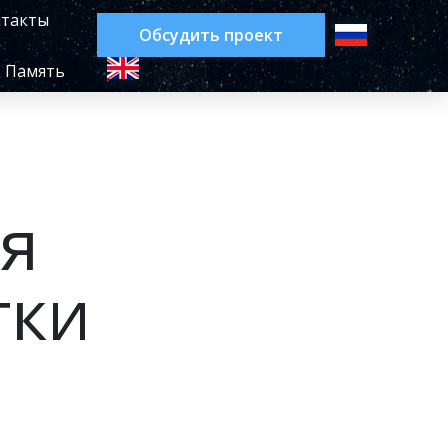
такты
Обсудить проект
Память
я
тки