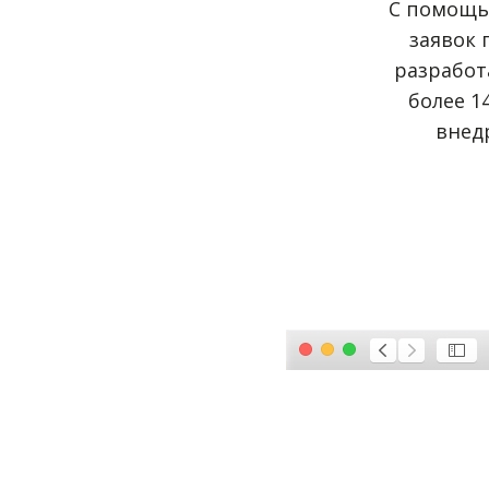
С помощью
заявок 
разработ
более 1
внед