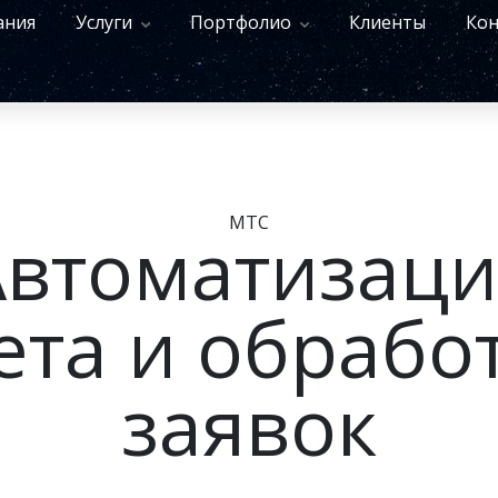
ания
Услуги
Портфолио
Клиенты
Кон
МТС
Автоматизаци
ета и обрабо
заявок