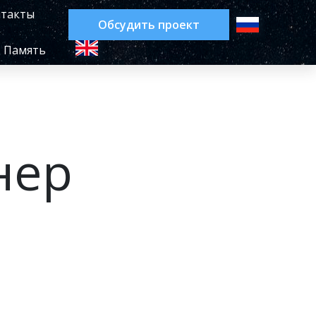
такты
Обсудить проект
Память
нер